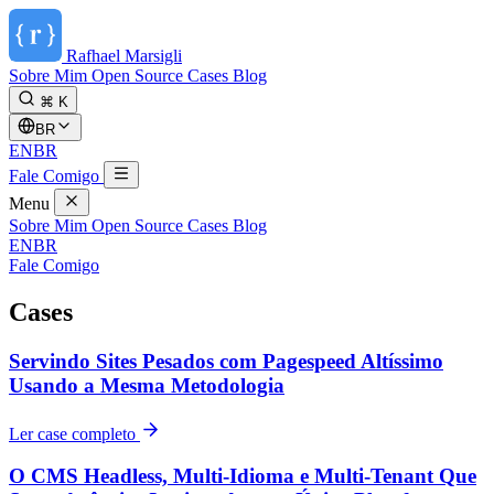
Rafhael
Marsigli
Sobre Mim
Open Source
Cases
Blog
⌘ K
BR
EN
BR
Fale Comigo
Menu
Sobre Mim
Open Source
Cases
Blog
EN
BR
Fale Comigo
Cases
Servindo Sites Pesados com Pagespeed Altíssimo
Usando a Mesma Metodologia
Ler case completo
O CMS Headless, Multi-Idioma e Multi-Tenant Que