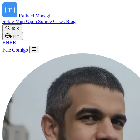
Rafhael
Marsigli
Sobre Mim
Open Source
Cases
Blog
⌘ K
BR
EN
BR
Fale Comigo